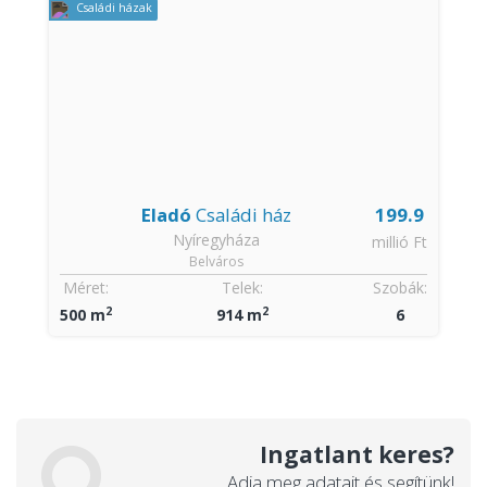
Családi házak
Eladó
Családi ház
199.9
Nyíregyháza
millió Ft
Belváros
Méret:
Telek:
Szobák:
2
2
500 m
914 m
6
Ingatlant keres?
Adja meg adatait és segítünk!