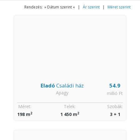
Rendezés: » Dátum szerint « |
Ár szerint
|
Méret szerint
Eladó
Családi ház
54.9
Apagy
millió Ft
Méret:
Telek:
Szobák:
2
2
198 m
1 450 m
3 + 1