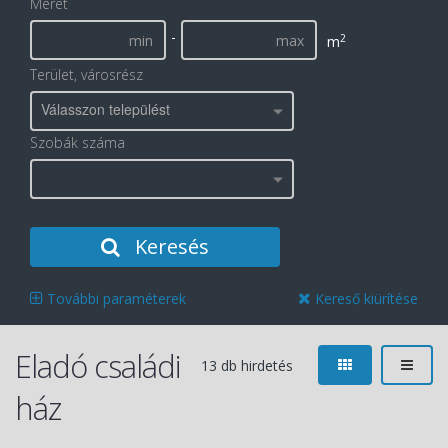
Méret
-
2
m
Terület, városrész
Válasszon települést
Szobák száma
Keresés
További paraméterek
Kereső kiürítése
Eladó családi
13 db hirdetés
ház