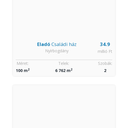
Eladó
Családi ház
34.9
Nyírbogdány
millió Ft
Méret:
Telek:
Szobák:
2
2
100 m
6 762 m
2