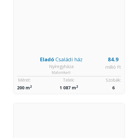
Eladó
Családi ház
84.9
Nyíregyháza
millió Ft
Malomkert
Méret:
Telek:
Szobák:
2
2
200 m
1 087 m
6