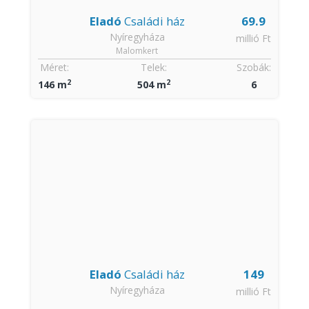
Eladó
Családi ház
69.9
Nyíregyháza
millió Ft
Malomkert
Méret:
Telek:
Szobák:
2
2
146 m
504 m
6
Eladó
Családi ház
149
Nyíregyháza
millió Ft