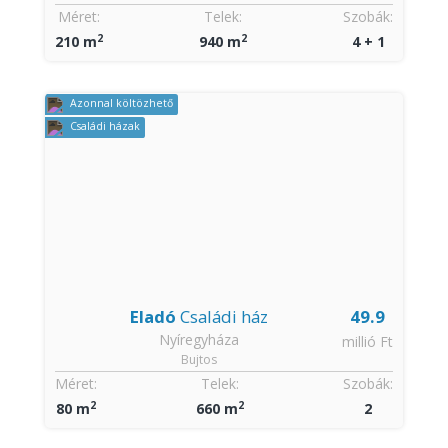
Méret:
Telek:
Szobák:
2
2
210 m
940 m
4 + 1
Azonnal költözhető
Családi házak
Eladó
Családi ház
49.9
Nyíregyháza
millió Ft
Bujtos
Méret:
Telek:
Szobák:
2
2
80 m
660 m
2