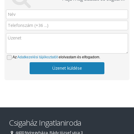
Az
Adatkezelési tájékoztatót
elolvastam és elfogadom.
Üzenet küldése
Csigaház Ingatlaniroda
4400 Nyíregyháza, Rády József utca 3