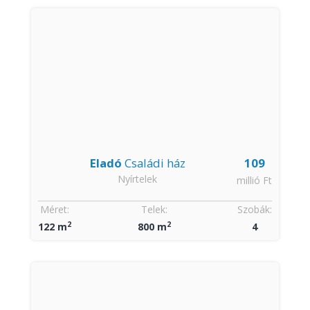
Eladó
Családi ház
109
Nyírtelek
millió Ft
Méret:
Telek:
Szobák:
2
2
122 m
800 m
4