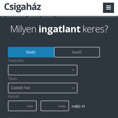
Csigaház
Ingatlaniroda
Milyen
ingatlant
keres?
Eladó
Kiadó
Település
Típus
Családi ház
Irányár
-
millió Ft