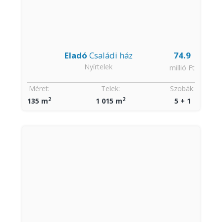
Eladó
Családi ház
74.9
Nyírtelek
millió Ft
Méret:
Telek:
Szobák:
2
2
135 m
1 015 m
5 + 1