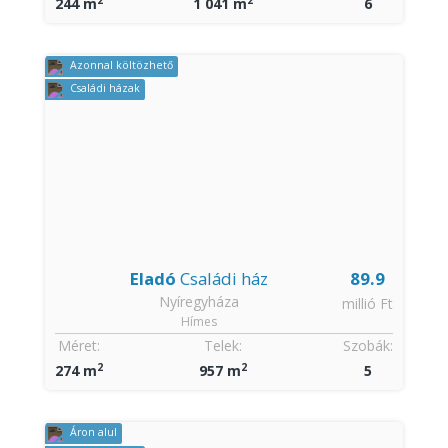
244 m
1 041 m
6
Azonnal költözhető
Családi házak
Eladó
Családi ház
89.9
Nyíregyháza
millió Ft
Hímes
Méret:
Telek:
Szobák:
2
2
274 m
957 m
5
Áron alul