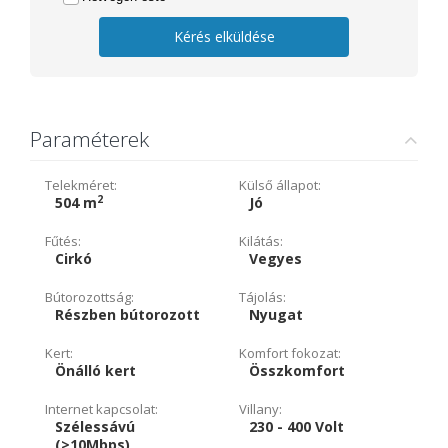
Kérés elküldése
Paraméterek
Telekméret:
Külső állapot:
2
504 m
Jó
Fűtés:
Kilátás:
Cirkó
Vegyes
Bútorozottság:
Tájolás:
Részben bútorozott
Nyugat
Kert:
Komfort fokozat:
Önálló kert
Összkomfort
Internet kapcsolat:
Villany:
Szélessávú
230 - 400 Volt
(>10Mbps)