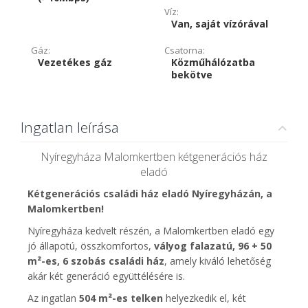
Víz:
Van, saját vízórával
Gáz:
Csatorna:
Vezetékes gáz
Közműhálózatba
bekötve
Ingatlan leírása
Nyíregyháza Malomkertben kétgenerációs ház
eladó
Kétgenerációs családi ház eladó Nyíregyházán, a
Malomkertben!
Nyíregyháza kedvelt részén, a Malomkertben eladó egy
jó állapotú, összkomfortos,
vályog falazatú, 96 + 50
m²-es, 6 szobás családi ház
, amely kiváló lehetőség
akár két generáció együttélésére is.
Az ingatlan
504 m²-es telken
helyezkedik el, két