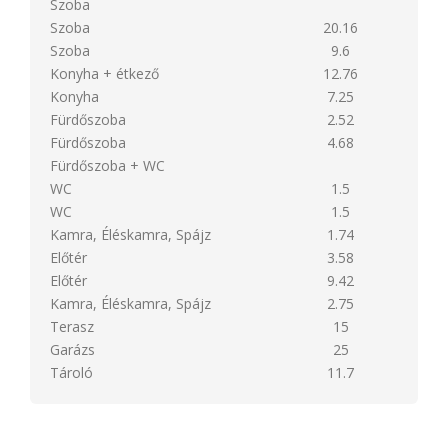
Szoba
Szoba
20.16
Szoba
9.6
Konyha + étkező
12.76
Konyha
7.25
Fürdőszoba
2.52
Fürdőszoba
4.68
Fürdőszoba + WC
WC
1.5
WC
1.5
Kamra, Éléskamra, Spájz
1.74
Előtér
3.58
Előtér
9.42
Kamra, Éléskamra, Spájz
2.75
Terasz
15
Garázs
25
Tároló
11.7