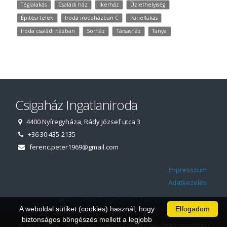
Téglalakás
Családi ház
Ikerház
Üzlethelyiség
Építési telek
Iroda irodaházban C
Panellakás
Iroda családi házban
Sorház
Társasház
Tanya
Csigaház Ingatlaniroda
4400 Nyíregyháza, Rády József utca 3
+36 30 435-2135
ferenc.peter1969@gmail.com
Impresszum
Adatkezelés
|
|
|
Projektek
Ingatlanok
Kapcsolat
A weboldal sütiket (cookies) használ, hogy
Elfogadom
biztonságos böngészés mellett a legjobb
© 1997 - 2026 AZ INGATLANIRODA WEBOLDALÁT ÉS ÜGYVITELI