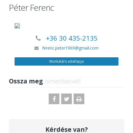
Péter Ferenc
+36 30 435-2135
ferenc.peter1969@gmail.com
Munkatárs adatlapja
Ossza meg
ismerőseivel!
Kérdése van?