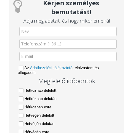
Kérjen személyes
bemutatást!
Adja meg adatait, és hogy mikor érne rá!
Az
Adatkezelési tájékoztatót
elolvastam és
elfogadom.
Megfelelő időpontok
Hétköznap délelőtt
Hétköznap délután
Hétköznap este
Hétvégén délelőtt
Hétvégén délután
Hétvégén este