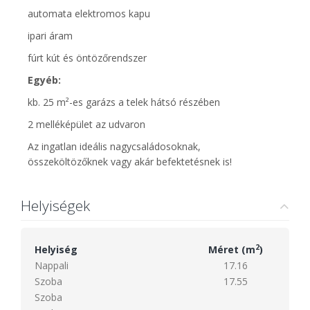
automata elektromos kapu
ipari áram
fúrt kút és öntözőrendszer
Egyéb:
kb. 25 m²-es garázs a telek hátsó részében
2 melléképület az udvaron
Az ingatlan ideális nagycsaládosoknak,
összeköltözőknek vagy akár befektetésnek is!
Helyiségek
2
Helyiség
Méret (m
)
Nappali
17.16
Szoba
17.55
Szoba