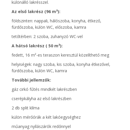
különálló lakrésszel.
Az első lakrész (96 m²):
földszinten: nappali, hálószoba, konyha, étkező,
fürdőszoba, külön WC, előszoba, kamra
tetőtérben: 2 szoba, zuhanyzó WC-vel
A hátsó lakrész ( 50 m²):
fedett, 16 m²-es teraszon keresztül közelíthető meg
helyiségek: nagy szoba, kis szoba, konyha étkezővel,
fürdőszoba, külön WC, kamra
További jellemzők:
gáz cirkó fűtés mindkét lakrészben
cserépkályha az első lakrészben
2 db split klíma
külön mérőórák a két lakóegységhez
műanyag nyílászárók redőnnyel