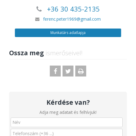
+36 30 435-2135
ferenc.peter1969@gmail.com
Munkatárs adatlapja
Ossza meg
ismerőseivel!
Kérdése van?
Adja meg adatait és felhívjuk!