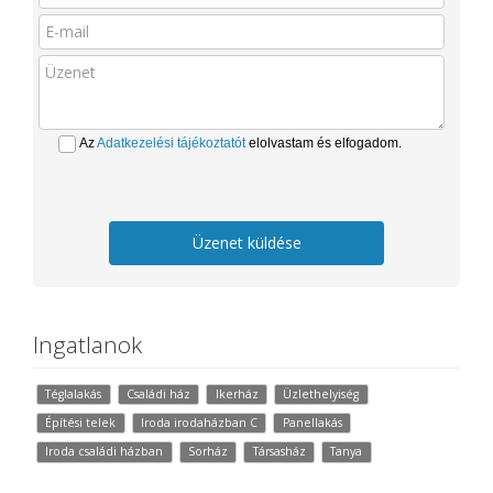
Az
Adatkezelési tájékoztatót
elolvastam és elfogadom.
Üzenet küldése
Ingatlanok
Téglalakás
Családi ház
Ikerház
Üzlethelyiség
Építési telek
Iroda irodaházban C
Panellakás
Iroda családi házban
Sorház
Társasház
Tanya