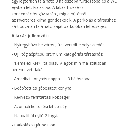
egy légtérben található 3 hálószoba,fürdőszoba és a WC
egyben lett kialakítva. A lakás fűtéséről
kondenzációs gázkazán , míg a hűtésről
az inverteres klíma gondoskodik. A parkolás a társasház
zárt udvarán található saját parkolóban lehetséges.
A lakás jellemzői :
- Nyíregyháza belváros , frekventált elhelyezkedés
- Új , téglaépítésű prémium kategóriás társasház
- 1.emeleti KNY-i tájolású világos minimal stílusban
berendezett lakás
- Amerikai-konyhás nappali + 3 hálószoba
- Beépített és gépesített konyha
- Kedvező fenntartási költségek
- Azonnali költözési lehetőség
- Nappaliból nyíló 2 loggia
- Parkolás saját beállón