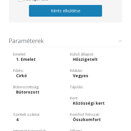
Kérés elküldése
Paraméterek
Emelet:
Külső állapot:
1. Emelet
Hőszigetelt
Fűtés:
Kilátás:
Cirkó
Vegyes
Bútorozottság:
Tájolás:
Bútorozott
Kert:
Közösségi kert
Szintek száma:
Komfort fokozat:
4
Összkomfort
Internet kapcsolat:
Villany: