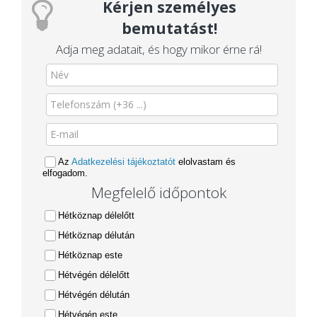
Kérjen személyes
bemutatást!
Adja meg adatait, és hogy mikor érne rá!
Az
Adatkezelési tájékoztatót
elolvastam és
elfogadom.
Megfelelő időpontok
Hétköznap délelőtt
Hétköznap délután
Hétköznap este
Hétvégén délelőtt
Hétvégén délután
Hétvégén este