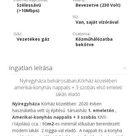
Szélessávú
Bevezetve (230 Volt)
(>10Mbps)
Víz:
Van, saját vízórával
Gáz:
Csatorna:
Vezetékes gáz
Közműhálózatba
bekötve
Ingatlan leírása
Nyíregyháza belvárosában,Kórház közelében
amerikai-konyhás nappalis + 3 szobás első emeleti
lakás eladó
Nyíregyháza
Kórház közelében 2020 évben
használatba vett új építésű társasház
1. emeletén
,
Amerikai-konyhás nappalis + 3 szobás
KNY-
i tájolású cca. : 90
m2
-es minimál stílusban berendezett
modern lakás 2 loggia-val eladó. A nappali és a konyha