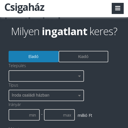
Csigaház
Ingatlaniroda
Milyen
ingatlant
keres?
Eladó
Kiadó
Település
Típus
Iroda családi házban
Irányár
-
millió Ft