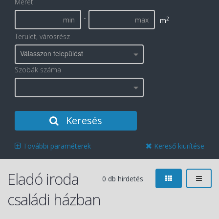
Méret
-
2
m
Terület, városrész
Válasszon települést
Szobák száma
Keresés
További paraméterek
Kereső kiürítése
Eladó iroda
0 db hirdetés
családi házban