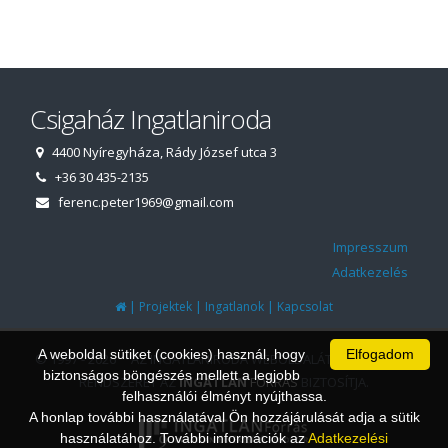
Csigaház Ingatlaniroda
4400 Nyíregyháza, Rády József utca 3
+36 30 435-2135
ferenc.peter1969@gmail.com
Impresszum
Adatkezelés
|
|
|
Projektek
Ingatlanok
Kapcsolat
A weboldal sütiket (cookies) használ, hogy
Elfogadom
© 1997 - 2026 AZ INGATLANIRODA WEBOLDALÁT ÉS ÜGYVITELI
biztonságos böngészés mellett a legjobb
RENDSZERÉT AZ
INGATLAN
FORRÁS
BIZTOSÍTJA.
felhasználói élményt nyújthassa.
A honlap további használatával Ön hozzájárulását adja a sütik
használatához. További információk az
Adatkezelési