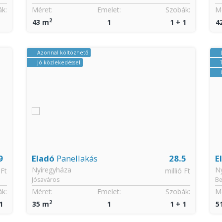
k:
Méret:
Emelet:
Szobák:
Mé
2
43 m
1
1 + 1
4
Azonnal költözhető
Jó közlekedéssel
9
Eladó
Panellakás
28.5
E
Nyíregyháza
N
 Ft
millió Ft
Jósaváros
Be
k:
Méret:
Emelet:
Szobák:
Mé
2
1
35 m
1
1 + 1
5