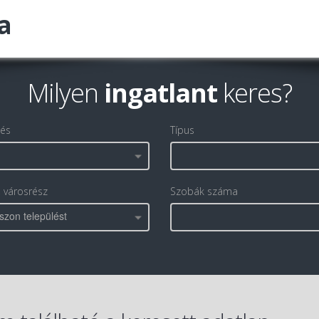
a
Milyen
ingatlant
keres?
lés
Típus
, városrész
Szobák száma
szon települést