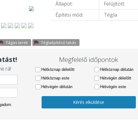
Állapot:
Felújított
Építési mód:
Tégla
Tágas terek
Téglaépítésű lakás
tást!
Megfelelő időpontok
e rá!
Hétköznap délelőtt
Hétköznap délután
Hétköznap este
Hétvégén délelőtt
Hétvégén délután
Hétvégén este
Kérés elküldése
ogadom.