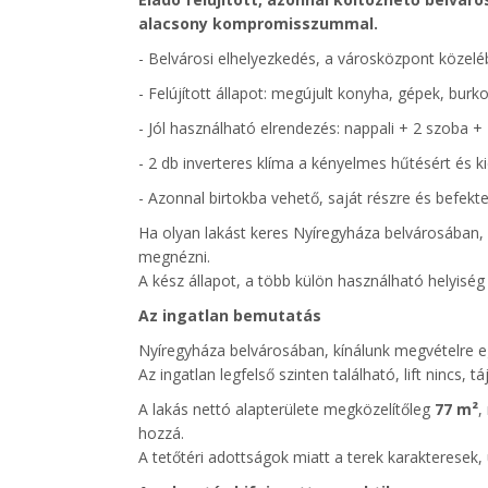
alacsony kompromisszummal.
- Belvárosi elhelyezkedés, a városközpont közelé
- Felújított állapot: megújult konyha, gépek, burko
- Jól használható elrendezés: nappali + 2 szoba + 
- 2 db inverteres klíma a kényelmes hűtésért és ki
- Azonnal birtokba vehető, saját részre és befektet
Ha olyan lakást keres Nyíregyháza belvárosában, a
megnézni.
A kész állapot, a több külön használható helyiség é
Az ingatlan bemutatás
Nyíregyháza belvárosában, kínálunk megvételre egy
Az ingatlan legfelső szinten található, lift nincs, 
A lakás nettó alapterülete megközelítőleg
77 m²
,
hozzá.
A tetőtéri adottságok miatt a terek karakteresek