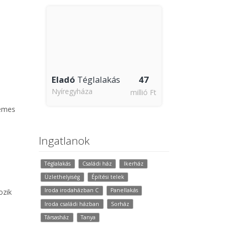
Eladó
Téglalakás
47
Nyíregyháza
millió Ft
demes
Ingatlanok
Téglalakás
Családi ház
Ikerház
Üzlethelyiség
Építési telek
Iroda irodaházban C
Panellakás
ozik
Iroda családi házban
Sorház
Társasház
Tanya