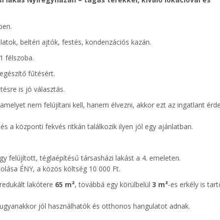
ben.
latok, beltéri ajtók, festés, kondenzációs kazán.
1 félszoba.
egészítő fűtésért.
ésre is jó választás.
melyet nem felújítani kell, hanem élvezni, akkor ezt az ingatlant ér
s a központi fekvés ritkán találkozik ilyen jól egy ajánlatban.
 felújított, téglaépítésű társasházi lakást a 4. emeleten.
tájolása ÉNY, a közös költség 10 000 Ft.
 redukált lakótere
65 m²
, továbbá egy körülbelül
3 m²
-es erkély is tart
, ugyanakkor jól használhatók és otthonos hangulatot adnak.