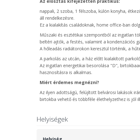
Az elosztás kifejezetten praktikus:
nappali, 2 szoba, 1 félszoba, külön konyha, étke
áll rendelkezésre.
Ez a kialakítás családoknak, home office-ban do
Műszaki és esztétikai szempontból az ingatlan tö
beltéri ajtók, a festés, valamint a kondenzációs
A hőleadás radiátorokon keresztül történik, a hűtés
A parkolás az utcán, a ház előtt kialakított parko
Az ingatlan energetikai besorolása "D", birtokbaa
hasznosításra is alkalmas.
Miért érdemes megnézni?
Az ilyen adottságú, felújított belvárosi lakások i
birtokba vehető és többféle élethelyzethez is jól il
Helyiségek
Helyiség