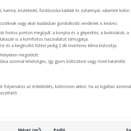
ző, kamra, közlekedő, fürdőszoba káddal és zuhannyal, valamint külö
lgozóknak vagy akár kiadásban gondolkodó vevőknek is kedvez.
bb fontos ponton megújult: a konyha és a gépesítés, a burkolatok, a
 gázkazán is a komfortos használatot támogatja.
t és a kiegészítő fűtést pedig 2 db inverteres klíma biztosítja.
lóhelyeken megoldott.
dása azonnal lehetséges, így gyors költözésre vagy rövid határidős
ránt folyamatos az érdeklődés, különösen akkor, ha az ingatlan azonnal
leszthető.
2
Méret (m
)
Padló
Fa