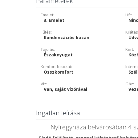
Paraméterek
Emelet:
Lift:
3. Emelet
Nin
Fűtés:
Kilátás
Kondenzációs kazán
Udva
Tájolás:
Kert:
Északnyugat
Köz
Komfort fokozat:
Intern
Összkomfort
Szé
Víz:
Gáz:
Van, saját vízórával
Vez
Ingatlan leírása
Nyíregyháza belvárosában 4 sz
Eladó felújított, azonnal költözhető belváro