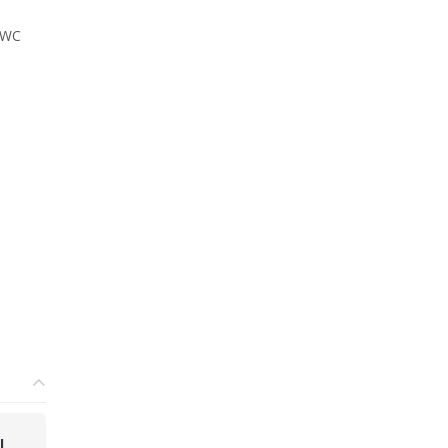
n WC
l