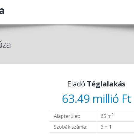
a
áza
Eladó
Téglalakás
63.49 millió Ft
2
Alapterület:
65 m
Szobák száma:
3 + 1