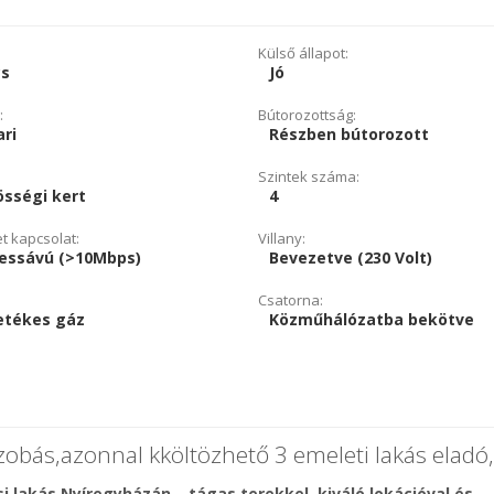
Külső állapot:
cs
Jó
:
Bútorozottság:
ri
Részben bútorozott
Szintek száma:
össégi kert
4
et kapcsolat:
Villany:
lessávú (>10Mbps)
Bevezetve (230 Volt)
Csatorna:
etékes gáz
Közműhálózatba bekötve
obás,azonnal kköltözhető 3 emeleti lakás eladó,
si lakás Nyíregyházán – tágas terekkel, kiváló lokációval és