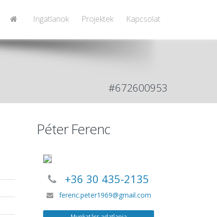
Ingatlanok
Projektek
Kapcsolat
#672600953
Péter Ferenc
+36 30 435-2135
ferenc.peter1969@gmail.com
Munkatárs adatlapja