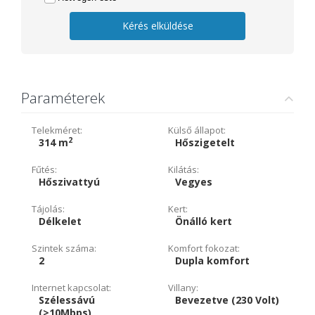
Kérés elküldése
Paraméterek
Telekméret:
Külső állapot:
2
314 m
Hőszigetelt
Fűtés:
Kilátás:
Hőszivattyú
Vegyes
Tájolás:
Kert:
Délkelet
Önálló kert
Szintek száma:
Komfort fokozat:
2
Dupla komfort
Internet kapcsolat:
Villany:
Szélessávú
Bevezetve (230 Volt)
(>10Mbps)