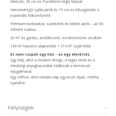
Masszív, 30 cm-es Porotherm tégla falazat
Háromrétegű nyílászárók és 15 cm-es hőszigetelés a
maximális hőkomfortért
Prémium burkolatok, szaniterek és beltéri ajtók – az Ön
ízlésére szabva
20 m²-es garázs, aszfaltozott, összközműves utcában
143 m² hasznos alapterület + 314 m² saját telek
Ez nem csupán egy ház – ez egy életérzés.
Egy hely, ahol a modern design, a tágas terek és a
minőségi anyaghasználat találkozik a természet
nyugalmával.
Egy otthon, ahol minden nap egy kicsit olyan, mintha
nyaralna.
Helyiségek