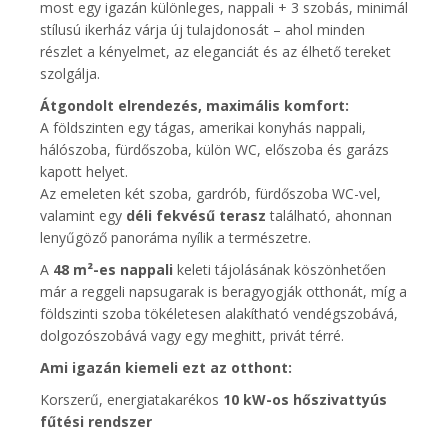
most egy igazán különleges, nappali + 3 szobás, minimál
stílusú ikerház várja új tulajdonosát – ahol minden
részlet a kényelmet, az eleganciát és az élhető tereket
szolgálja.
Átgondolt elrendezés, maximális komfort:
A földszinten egy tágas, amerikai konyhás nappali,
hálószoba, fürdőszoba, külön WC, előszoba és garázs
kapott helyet.
Az emeleten két szoba, gardrób, fürdőszoba WC-vel,
valamint egy
déli fekvésű terasz
található, ahonnan
lenyűgöző panoráma nyílik a természetre.
A
48 m²-es nappali
keleti tájolásának köszönhetően
már a reggeli napsugarak is beragyogják otthonát, míg a
földszinti szoba tökéletesen alakítható vendégszobává,
dolgozószobává vagy egy meghitt, privát térré.
Ami igazán kiemeli ezt az otthont:
Korszerű, energiatakarékos
10 kW-os hőszivattyús
fűtési rendszer