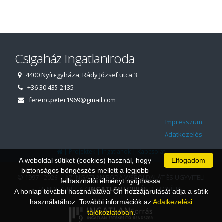
Csigaház Ingatlaniroda
4400 Nyíregyháza, Rády József utca 3
+36 30 435-2135
ferenc.peter1969@gmail.com
Impresszum
Adatkezelés
|
|
|
Projektek
Ingatlanok
Kapcsolat
A weboldal sütiket (cookies) használ, hogy
Elfogadom
biztonságos böngészés mellett a legjobb
© 1997 - 2026 AZ INGATLANIRODA WEBOLDALÁT ÉS ÜGYVITELI
felhasználói élményt nyújthassa.
RENDSZERÉT AZ
INGATLAN
FORRÁS
BIZTOSÍTJA.
A honlap további használatával Ön hozzájárulását adja a sütik
használatához. További információk az
Adatkezelési
tájékoztatóban
.