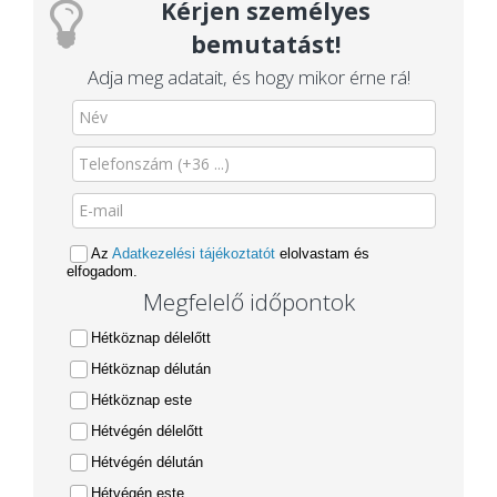
Kérjen személyes
bemutatást!
Adja meg adatait, és hogy mikor érne rá!
Az
Adatkezelési tájékoztatót
elolvastam és
elfogadom.
Megfelelő időpontok
Hétköznap délelőtt
Hétköznap délután
Hétköznap este
Hétvégén délelőtt
Hétvégén délután
Hétvégén este