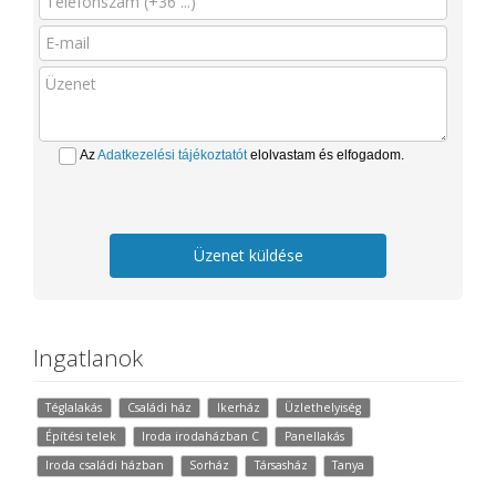
Az
Adatkezelési tájékoztatót
elolvastam és elfogadom.
Üzenet küldése
Ingatlanok
Téglalakás
Családi ház
Ikerház
Üzlethelyiség
Építési telek
Iroda irodaházban C
Panellakás
Iroda családi házban
Sorház
Társasház
Tanya