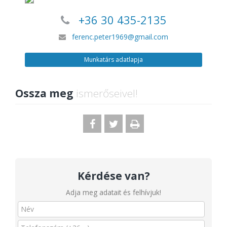
+36 30 435-2135
ferenc.peter1969@gmail.com
Munkatárs adatlapja
Ossza meg
ismerőseivel!
Kérdése van?
Adja meg adatait és felhívjuk!