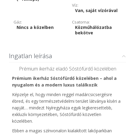
Víz:
Van, saját vízórával
Gáz:
Csatorna:
Nincs a közelben
Közműhálózatba
bekötve
Ingatlan leírása
Prémium ikerház eladó Sóstófürdő közelében
Prémium ikerház Sóstófürdő közelében – ahol a
nyugalom és a modern luxus találkozik
Képzelje el, hogy minden reggel madárcsicsergésre
ébred, és egy természetvédelmi terület látványa kíséri a
napját… mindezt Nyíregyháza egyik legkeresettebb,
exkluzív környezetében, Sóstófürdő közvetlen
közelében.
Ebben a magas színvonalon kialakított lakóparkban