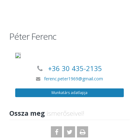
Péter Ferenc
+36 30 435-2135
ferenc.peter1969@gmail.com
Munkatárs adatlapja
Ossza meg
ismerőseivel!