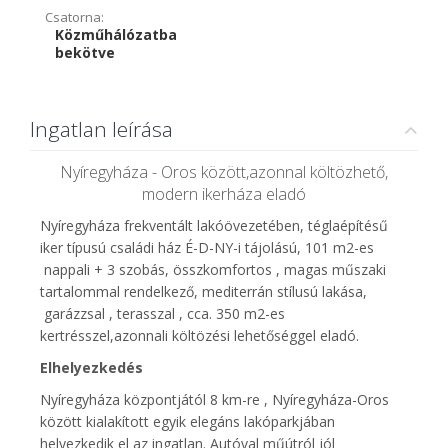
Csatorna:
Közműhálózatba
bekötve
Ingatlan leírása
Nyíregyháza - Oros között,azonnal költözhető,
modern ikerháza eladó
Nyíregyháza frekventált lakóövezetében, téglaépítésű
iker típusú családi ház É-D-NY-i tájolású, 101 m2-es
nappali + 3 szobás, összkomfortos , magas műszaki
tartalommal rendelkező, mediterrán stílusú lakása,
garázzsal , terasszal , cca. 350 m2-es
kertrésszel,azonnali költözési lehetőséggel eladó.
Elhelyezkedés
Nyíregyháza központjától 8 km-re , Nyíregyháza-Oros
között kialakított egyik elegáns lakóparkjában
helyezkedik el az ingatlan. Autóval műútról jól