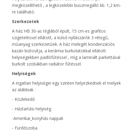
megközelíthető , a legközelebbi buszmegálló kb. 1,2 km-
re található.
Szerkezetek
A ház HB 30-as téglából épült, 15 cm-es grafitos
szigeteléssel ellátott, a külső nyílászárók 3 rétegű,
műanyag szerkezetűek. A ház melegét kondenzációs
kazán biztosítja, a kerámia burkolatokkal ellátott
helyiségekben padlófűtéssel , míg a laminált parkettával
burkolt szobákban radiátor fűtéssel.
Helyiségek
A ingatlan helyiségei egy szinten helyezkednek el melyek
az alábbiak :
- Közlekedő
- Háztartási helyiség
-Amerikai_konyhás nappali
- Fürdőszoba