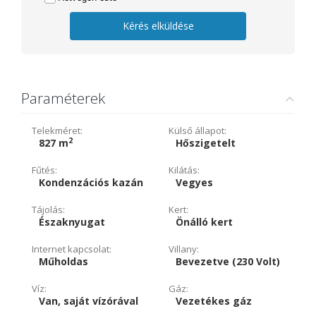
Kérés elküldése
Paraméterek
Telekméret:
Külső állapot:
2
827 m
Hőszigetelt
Fűtés:
Kilátás:
Kondenzációs kazán
Vegyes
Tájolás:
Kert:
Északnyugat
Önálló kert
Internet kapcsolat:
Villany:
Műholdas
Bevezetve (230 Volt)
Víz:
Gáz:
Van, saját vízórával
Vezetékes gáz