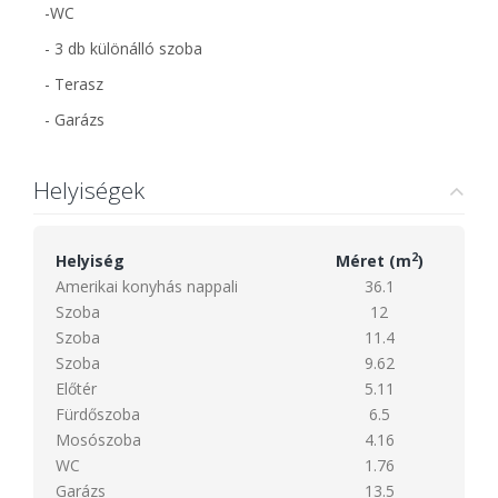
-WC
- 3 db különálló szoba
- Terasz
- Garázs
Helyiségek
2
Helyiség
Méret (m
)
Amerikai konyhás nappali
36.1
Szoba
12
Szoba
11.4
Szoba
9.62
Előtér
5.11
Fürdőszoba
6.5
Mosószoba
4.16
WC
1.76
Garázs
13.5