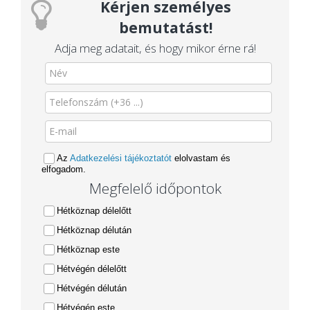
Kérjen személyes
bemutatást!
Adja meg adatait, és hogy mikor érne rá!
Az
Adatkezelési tájékoztatót
elolvastam és
elfogadom.
Megfelelő időpontok
Hétköznap délelőtt
Hétköznap délután
Hétköznap este
Hétvégén délelőtt
Hétvégén délután
Hétvégén este