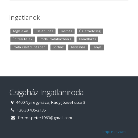
Ingatlanok
Téglalakás
Családi ház
Ikerház
Üzlethelyiség
Építési telek
Iroda irodaházban C
Panellakás
Iroda családi házban
Sorház
Társasház
Tanya
Csigaház Ingatlaniroda
4400 Nyíregyháza, Rády József utca 3
+36 30 435-2135
ferenc.peter1969@gmail.com
Impresszum