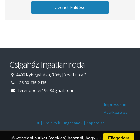
Üzenet küldése
Csigaház Ingatlaniroda
4400 Nyíregyháza, Rády József utca 3
+36 30 435-2135
ferenc.peter1969@gmail.com
Impresszum
Adatkezelés
|
|
|
Projektek
Ingatlanok
Kapcsolat
A weboldal sütiket (cookies) használ, hogy
Elfogadom
© 1997 - 2026 AZ INGATLANIRODA WEBOLDALÁT ÉS ÜGYVITELI