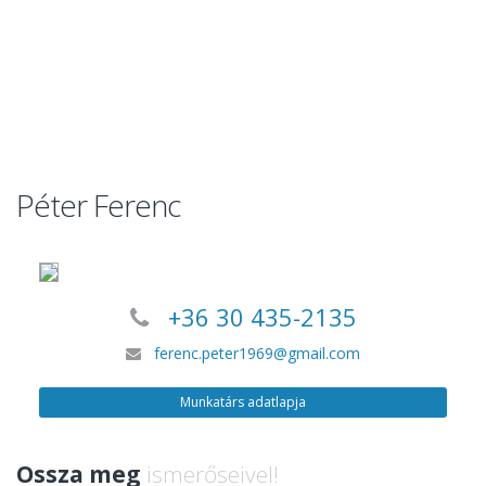
Péter Ferenc
+36 30 435-2135
ferenc.peter1969@gmail.com
Munkatárs adatlapja
Ossza meg
ismerőseivel!