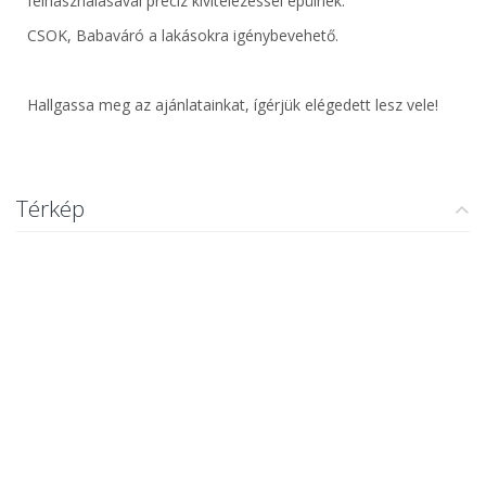
felhasználásával precíz kivitelezéssel épülnek.
CSOK, Babaváró a lakásokra igénybevehető.
Hallgassa meg az ajánlatainkat, ígérjük elégedett lesz vele!
Térkép