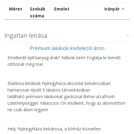
Méret
Szobák
Emelet
Irányár
▼
száma
Ingatlan leírása
Prémium lakások kivitelezői áron
Emelkedő építőanyag árak? Nálunk nem! Foglalja le leendő
otthonát még ma!
Eladásra kínálunk Nyíregyháza abszolút belvárosában
hamarosan épülő 9 lakásos társasházában
található prémium lakásokat garázzsal illetve utcafronti
üzlethelyiséggel. Válasszon Ön elsőként, hogy az álomotthon
ne csak álom legyen!
Hely: Nyíregyháza belvárosa, a kórház közvetlen