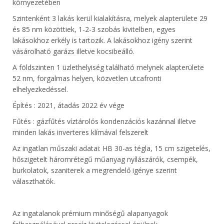
környezetében
Szintenként 3 lakás kerül kialakításra, melyek alapterülete 29
és 85 nm közöttiek, 1-2-3 szobás kivitelben, egyes
lakásokhoz erkély is tartozik. A lakásokhoz igény szerint
vásárolható garázs illetve kocsibeálló.
A földszinten 1 üzlethelyiség található melynek alapterülete
52 nm, forgalmas helyen, közvetlen utcafronti
elhelyezkedéssel.
Építés : 2021, átadás 2022 év vége
Fűtés : gázfűtés víztárolós kondenzációs kazánnal illetve
minden lakás inverteres klímával felszerelt
Az ingatlan műszaki adatai: HB 30-as tégla, 15 cm szigetelés,
hőszigetelt háromrétegű műanyag nyílászárók, csempék,
burkolatok, szaniterek a megrendelő igénye szerint
választhatók.
Az ingatalanok prémium minőségű alapanyagok