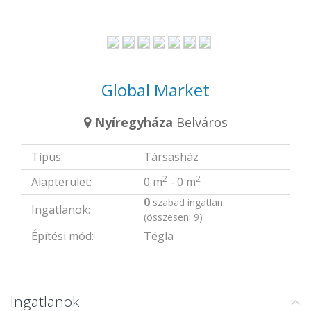
Global Market
Nyíregyháza
Belváros
Típus:
Társasház
2
2
Alapterület:
0 m
- 0 m
0
szabad ingatlan
Ingatlanok:
(összesen: 9)
Építési mód:
Tégla
Ingatlanok